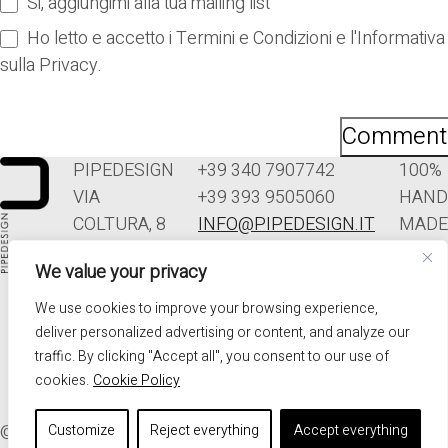
Si, aggiungimi alla tua mailing list
Ho letto e accetto i Termini e Condizioni e l'Informativa
sulla Privacy.
PIPEDESIGN
+39 340 7907742
100%
VIA
+39 393 9505060
HAND
COLTURA, 8
INFO@PIPEDESIGN.IT
MADE
33070
TERMINI E
IN
We value your privacy
POLCENIGO
CONDIZIONI DI
ITALY
(PN)
VENDITA
We use cookies to improve your browsing experience,
ITALIA
PRIVACY
deliver personalized advertising or content, and analyze our
traffic. By clicking "Accept all", you consent to our use of
cookies.
Cookie Policy
© 2026. ALL RIGHTS RESERVED - PIPEDESIGN | P.I.
Customize
Reject everything
Accept everything