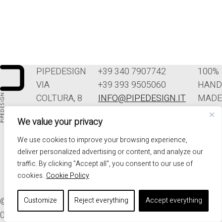
PIPEDESIGN
+39 340 7907742
100%
VIA
+39 393 9505060
HAND
COLTURA, 8
INFO@PIPEDESIGN.IT
MADE
33070
TERMINI E
IN
We value your privacy
POLCENIGO
CONDIZIONI DI
ITALY
(PN)
VENDITA
We use cookies to improve your browsing experience,
ITALIA
PRIVACY
deliver personalized advertising or content, and analyze our
traffic. By clicking "Accept all", you consent to our use of
cookies.
Cookie Policy
© 2026. ALL RIGHTS RESERVED - PIPEDESIGN | P.I.
Customize
Reject everything
Accept everything
01576340937