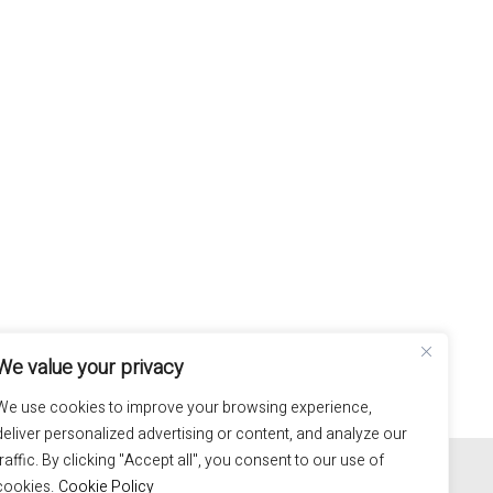
We value your privacy
We use cookies to improve your browsing experience,
deliver personalized advertising or content, and analyze our
100% hand made in Italy
traffic. By clicking "Accept all", you consent to our use of
cookies.
Cookie Policy