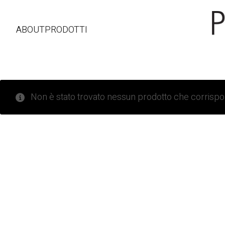
ABOUT
PRODOTTI
Non è stato trovato nessun prodotto che corrispon