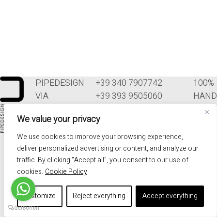
PIPEDESIGN
+39 340 7907742
100%
VIA
+39 393 9505060
HAND
COLTURA, 8
INFO@PIPEDESIGN.IT
MADE
We value your privacy
33070
TERMINI E
IN
POLCENIGO
CONDIZIONI DI
ITALY
We use cookies to improve your browsing experience,
(PN)
VENDITA
deliver personalized advertising or content, and analyze our
traffic. By clicking "Accept all", you consent to our use of
ITALIA
PRIVACY
cookies.
Cookie Policy
Customize
Reject everything
Accept everything
© 2026 - PIPEDESIGN | P.I. 01576340937