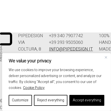
PIPEDESIGN
+39 340 7907742
100%
VIA
+39 393 9505060
HAND
COLTURA, 8
INFO@PIPEDESIGN.IT
MADE
33070
TERMINI E
IN
We value your privacy
POLCENIGO
CONDIZIONI DI
ITALY
(PN)
VENDITA
We use cookies to improve your browsing experience,
ITALIA
PRIVACY
deliver personalized advertising or content, and analyze our
traffic. By clicking "Accept all", you consent to our use of
cookies.
Cookie Policy
© 2026. ALL RIGHTS RESERVED - PIPEDESIGN | P.I.
Customize
Reject everything
Accept everything
01576340937