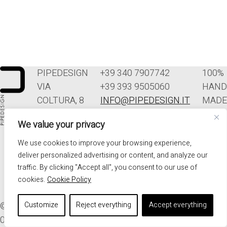
PIPEDESIGN
+39 340 7907742
100%
VIA
+39 393 9505060
HAND
COLTURA, 8
INFO@PIPEDESIGN.IT
MADE
33070
TERMINI E
IN
We value your privacy
POLCENIGO
CONDIZIONI DI
ITALY
(PN)
VENDITA
We use cookies to improve your browsing experience,
ITALIA
PRIVACY
deliver personalized advertising or content, and analyze our
traffic. By clicking "Accept all", you consent to our use of
cookies.
Cookie Policy
© 2026. ALL RIGHTS RESERVED - PIPEDESIGN | P.I.
Customize
Reject everything
Accept everything
01576340937